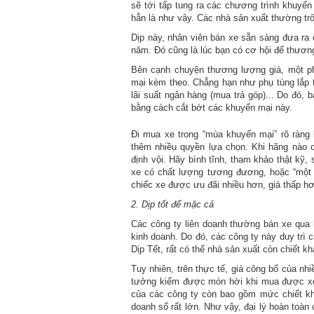
sẽ tới tấp tung ra các chương trình khuyến
hẳn là như vậy. Các nhà sản xuất thường t
Dịp này, nhân viên bán xe sẵn sàng đưa ra 
năm. Đó cũng là lúc bạn có cơ hội để thươn
Bên cạnh chuyện thương lượng giá, một ph
mại kèm theo. Chẳng hạn như phụ tùng lắp th
lãi suất ngân hàng (mua trả góp)... Do đó, b
bằng cách cắt bớt các khuyến mại này.
Đi mua xe trong “mùa khuyến mại” rõ ràng
thêm nhiều quyền lựa chọn. Khi hãng nào 
định vội. Hãy bình tĩnh, tham khảo thật kỹ,
xe có chất lượng tương đương, hoặc “một 
chiếc xe được ưu đãi nhiều hơn, giá thấp hơ
2. Dịp tốt để mặc cả
Các công ty liên doanh thường bán xe qua 
kinh doanh. Do đó, các công ty này duy trì 
Dịp Tết, rất có thể nhà sản xuất còn chiết k
Tuy nhiên, trên thực tế, giá công bố của nh
tưởng kiếm được món hời khi mua được xe 
của các công ty còn bao gồm mức chiết kh
doanh số rất lớn. Như vậy, đại lý hoàn toàn