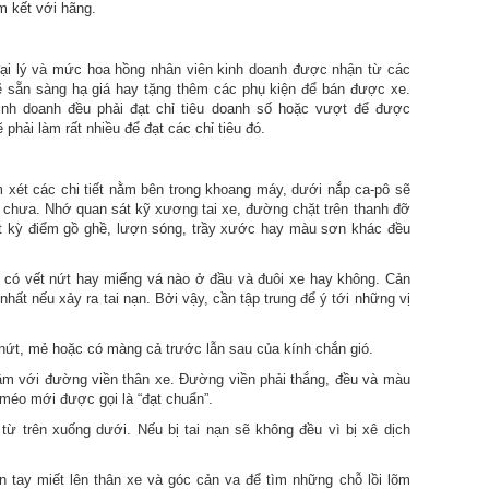
 kết với hãng.
đại lý và mức hoa hồng nhân viên kinh doanh được nhận từ các
ẽ sẵn sàng hạ giá hay tặng thêm các phụ kiện để bán được xe.
inh doanh đều phải đạt chỉ tiêu doanh số hoặc vượt để được
hải làm rất nhiều để đạt các chỉ tiêu đó.
m xét các chi tiết nằm bên trong khoang máy, dưới nắp ca-pô sẽ
y chưa. Nhớ quan sát kỹ xương tai xe, đường chặt trên thanh đỡ
ất kỳ điểm gồ ghề, lượn sóng, trầy xước hay màu sơn khác đều
 có vết nứt hay miếng vá nào ở đầu và đuôi xe hay không. Cản
nhất nếu xảy ra tai nạn. Bởi vậy, cần tập trung để ý tới những vị
nứt, mẻ hoặc có màng cả trước lẫn sau của kính chắn gió.
ầm với đường viền thân xe. Đường viền phải thắng, đều và màu
méo mới được gọi là “đạt chuẩn”.
ừ trên xuống dưới. Nếu bị tai nạn sẽ không đều vì bị xê dịch
n tay miết lên thân xe và góc cản va để tìm những chỗ lồi lõm