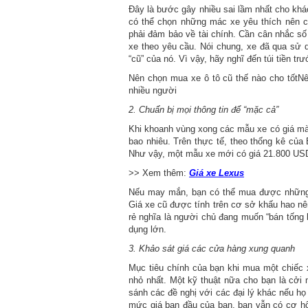
Đây là bước gây nhiều sai lầm nhất cho khá
có thể chọn những mác xe yêu thích nên cố
phải đảm bảo về tài chính. Cần cân nhắc số 
xe theo yêu cầu. Nói chung, xe đã qua sử
“cũ” của nó. Vì vậy, hãy nghĩ đến túi tiền t
Nên chọn mua xe ô tô cũ thế nào cho tốtNê
nhiều người
2. Chuẩn bị mọi thông tin để “mặc cả”
Khi khoanh vùng xong các mẫu xe có giá mà
bao nhiêu. Trên thực tế, theo thống kê củ
Như vậy, một mẫu xe mới có giá 21.800 USD
>> Xem thêm:
Giá xe Lexus
Nếu may mắn, bạn có thể mua được những 
Giá xe cũ được tính trên cơ sở khấu hao nê
rẻ nghĩa là người chủ đang muốn “bán tống b
dụng lớn.
3. Khảo sát giá các cửa hàng xung quanh
Mục tiêu chính của bạn khi mua một chiếc x
nhỏ nhất. Một kỹ thuật nữa cho bạn là cởi
sánh các đề nghị với các đại lý khác nếu h
mức giá ban đầu của bạn, bạn vẫn có cơ hộ