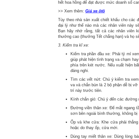
hết hoa hồng để đạt được mức doanh số cam
>> Xem thêm:
Giá xe ôtô
Tùy theo nhà sản xuất chiết khấu cho các 
đại lý như thế nào mà các nhân viên này s
Bạn hãy nhớ rằng, tất cả các nhân viên k
thưởng cao (thưởng Tết chẳng hạn) và họ sẽ p
3. Kiểm tra kĩ xe:
Kiểm tra phần đầu xe: Phải tỷ mỉ xe
giúp phát hiện tình trạng va chạm ha
phía trên két nước. Nếu xuất hiện b
đáng nghi.
Tìm các vết nứt: Chú ý kiểm tra xem
va và chắn bùn là 2 bộ phận dễ bị vỡ 
trí này trước tiên.
Kính chắn gió: Chú ý đến các đường 
Đường viền thân xe: Để mắt ngang t
sơn bên ngoài bình thường, không bị 
Ốp và khe cửa: Khe cửa phải thẳng t
hoặc do thay ốp, cửa mới.
Dùng tay miết thân xe: Dùng lòng bà