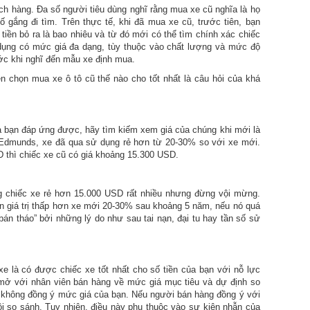
ch hàng. Đa số người tiêu dùng nghĩ rằng mua xe cũ nghĩa là họ
 gắng đi tìm. Trên thực tế, khi đã mua xe cũ, trước tiên, bạn
tiền bỏ ra là bao nhiêu và từ đó mới có thể tìm chính xác chiếc
 dụng có mức giá đa dạng, tùy thuộc vào chất lượng và mức độ
rước khi nghĩ đến mẫu xe định mua.
n chọn mua xe ô tô cũ thế nào cho tốt nhất là câu hỏi của khá
 bạn đáp ứng được, hãy tìm kiếm xem giá của chúng khi mới là
a Edmunds, xe đã qua sử dụng rẻ hơn từ 20-30% so với xe mới.
 thì chiếc xe cũ có giá khoảng 15.300 USD.
chiếc xe rẻ hơn 15.000 USD rất nhiều nhưng đừng vội mừng.
n giá trị thấp hơn xe mới 20-30% sau khoảng 5 năm, nếu nó quá
án tháo” bởi những lý do như sau tai nạn, đại tu hay tần số sử
e là có được chiếc xe tốt nhất cho số tiền của bạn với nỗ lực
 mở với nhân viên bán hàng về mức giá mục tiêu và dự định so
ọ không đồng ý mức giá của bạn. Nếu người bán hàng đồng ý với
i so sánh. Tuy nhiên, điều này phụ thuộc vào sự kiên nhẫn của