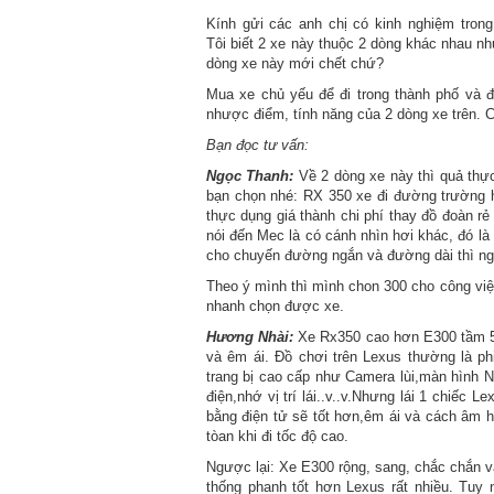
Kính gửi các anh chị có kinh nghiệm tron
Tôi biết 2 xe này thuộc 2 dòng khác nhau như
dòng xe này mới chết chứ?
Mua xe chủ yếu để đi trong thành phố và 
nhược điểm, tính năng của 2 dòng xe trên. 
Bạn đọc tư vấn:
Ngọc Thanh:
Về 2 dòng xe này thì quả thực
bạn chọn nhé: RX 350 xe đi đường trường ha
thực dụng giá thành chi phí thay đồ đoàn rẻ
nói đến Mec là có cánh nhìn hơi khác, đó là 
cho chuyến đường ngắn và đường dài thì ngồ
Theo ý mình thì mình chon 300 cho công việ
nhanh chọn được xe.
Hương Nhài:
Xe Rx350 cao hơn E300 tầm 500
và êm ái. Đồ chơi trên Lexus thường là phi
trang bị cao cấp như Camera lùi,màn hình 
điện,nhớ vị trí lái..v..v.Nhưng lái 1 chiếc
bằng điện tử sẽ tốt hơn,êm ái và cách âm 
tòan khi đi tốc độ cao.
Ngược lại: Xe E300 rộng, sang, chắc chắn và 
thống phanh tốt hơn Lexus rất nhiều. Tuy