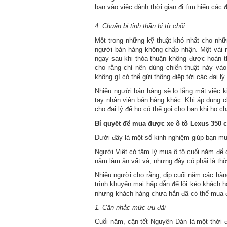
bạn vào việc dành thời gian đi tìm hiểu các đ
4. Chuẩn bị tinh thần bị từ chối
Một trong những kỹ thuật khó nhất cho nh
người bán hàng không chấp nhận. Một vài n
ngay sau khi thỏa thuận không được hoàn th
cho rằng chỉ nên dùng chiến thuật này và
không gì có thể gửi thông điệp tới các đại l
Nhiều người bán hàng sẽ lo lắng mất việc ki
tay nhân viên bán hàng khác. Khi áp dụng ch
cho đại lý để họ có thể gọi cho bạn khi họ c
Bí quyết để mua được xe ô tô Lexus 350 cũ
Dưới đây là một số kinh nghiệm giúp bạn mua 
Người Việt có tâm lý mua ô tô cuối năm để c
năm làm ăn vất vả, nhưng đây có phải là thờ
Nhiều người cho rằng, dịp cuối năm các hãn
trình khuyến mại hấp dẫn để lôi kéo khách h
nhưng khách hàng chưa hẳn đã có thể mua đ
1. Cân nhắc mức ưu đãi
Cuối năm, cận tết Nguyên Đán là một thời 