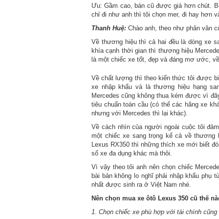
Ưu: Gầm cao, bán cũ được giá hơn chút. Bồn
chỉ đi như anh thì tôi chọn mer, đi hay hơn 
Thanh Huệ:
Chào anh, theo như phân vân củ
Về thương hiệu thì cả hai đều là dòng xe s
khía cạnh thời gian thì thương hiệu Mercede
là một chiếc xe tốt, đẹp và đáng mơ ước, v
Về chất lượng thì theo kiến thức tôi được b
xe nhập khẩu và là thương hiệu hạng sa
Mercedes cũng không thua kém được vì đây 
tiêu chuẩn toàn cầu (có thể các hãng xe kh
nhưng với Mercedes thì lại khác).
Về cách nhìn của người ngoài cuộc tôi đảm 
một chiếc xe sang trọng kể cả về thương hi
Lexus RX350 thì những thích xe mới biết đó
số xe đa dụng khác mà thôi.
Vì vậy theo tôi anh nên chọn chiếc Mercede
bài bản không lo nghĩ phải nhập khẩu phụ t
nhất được sinh ra ở Việt Nam nhé.
Nên chọn mua xe ôtô Lexus 350 cũ thế nào
1. Chọn chiếc xe phù hợp với tài chính cũng