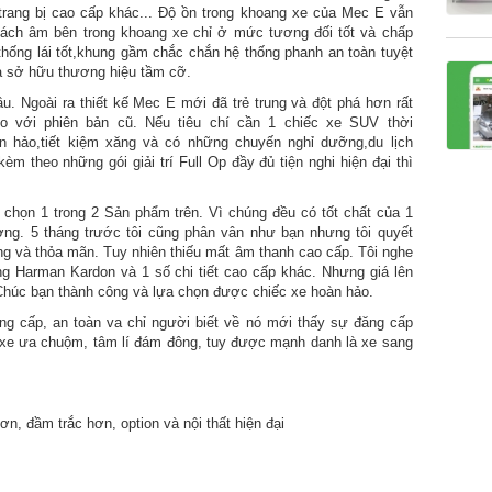
trang bị cao cấp khác... Độ ồn trong khoang xe của Mec E vẫn
cách âm bên trong khoang xe chỉ ở mức tương đối tốt và chấp
thống lái tốt,khung gầm chắc chắn hệ thống phanh an toàn tuyệt
và sở hữu thương hiệu tầm cỡ.
. Ngoài ra thiết kế Mec E mới đã trẻ trung và đột phá hơn rất
so với phiên bản cũ. Nếu tiêu chí cần 1 chiếc xe SUV thời
n hảo,tiết kiệm xăng và có những chuyến nghỉ dưỡng,du lịch
èm theo những gói giải trí Full Op đầy đủ tiện nghi hiện đại thì
a chọn 1 trong 2 Sản phẩm trên. Vì chúng đều có tốt chất của 1
ường. 5 tháng trước tôi cũng phân vân như bạn nhưng tôi quyết
ng và thỏa mãn. Tuy nhiên thiếu mất âm thanh cao cấp. Tôi nghe
g Harman Kardon và 1 số chi tiết cao cấp khác. Nhưng giá lên
 Chúc bạn thành công và lựa chọn được chiếc xe hoàn hảo.
g cấp, an toàn va chỉ người biết về nó mới thấy sự đăng cấp
 xe ưa chuộm, tâm lí đám đông, tuy được mạnh danh là xe sang
n, đầm trắc hơn, option và nội thất hiện đại