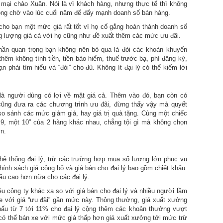
 mại chào Xuân. Nói là vì khách hàng, nhưng thực tế thì không
rông chờ vào lúc cuối năm để đẩy mạnh doanh số bán hàng.
cho bạn một mức giá rất tốt vì họ cố gắng hoàn thành doanh số
g lượng giá cả với họ cũng như đề xuất thêm các mức ưu đãi.
ần quan trọng bạn không nên bỏ qua là đòi các khoản khuyến
êm không tính tiền, tiền bảo hiểm, thuế trước bạ, phí đăng ký,
ạn phải tìm hiểu và “đòi” cho đủ. Không ít đại lý có thể kiếm lời
 là người dùng có lợi về mặt giá cả. Thêm vào đó, bạn còn có
cũng đưa ra các chương trình ưu đãi, đừng thấy vậy mà quyết
 so sánh các mức giảm giá, hay giá trị quà tặng. Cùng một chiếc
9, một 10” của 2 hãng khác nhau, chẳng tội gì mà không chọn
n.
hệ thống đại lý, trừ các trường hợp mua số lượng lớn phục vụ
chính sách giá công bố và giá bán cho đại lý bao gồm chiết khấu.
hấu cao hơn nữa cho các đại lý.
iều công ty khác xa so với giá bán cho đại lý và nhiều người lầm
với giá “ưu đãi” gần mức này. Thông thường, giá xuất xưởng
ấu từ 7 tới 11% cho đại lý cộng thêm các khoản thưởng vượt
 có thể bán xe với mức giá thấp hơn giá xuất xưởng tới mức trừ