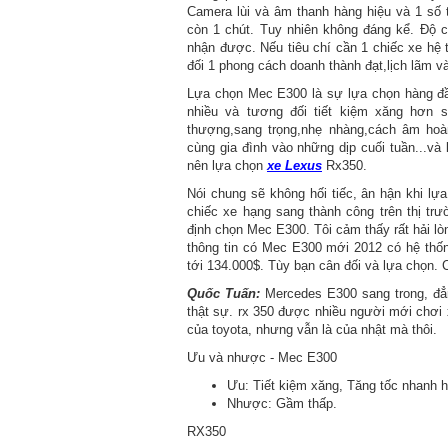
Camera lùi và âm thanh hàng hiệu và 1 số 
còn 1 chút. Tuy nhiên không đáng kể. Độ 
nhận được. Nếu tiêu chí cần 1 chiếc xe hệ 
đối 1 phong cách doanh thành đạt,lịch lãm 
Lựa chọn Mec E300 là sự lựa chọn hàng đầu
nhiều và tương đối tiết kiệm xăng hơn 
thượng,sang trọng,nhẹ nhàng,cách âm hoà
cùng gia đình vào những dịp cuối tuần...và k
nên lựa chọn
xe Lexus
Rx350.
Nói chung sẽ không hối tiếc, ân hận khi lự
chiếc xe hạng sang thành công trên thị tr
định chọn Mec E300. Tôi cảm thấy rất hải lò
thông tin có Mec E300 mới 2012 có hệ thốn
tới 134.000$. Tùy bạn cân đối và lựa chọn.
Quốc Tuấn:
Mercedes E300 sang trong, đẳn
thật sự. rx 350 được nhiều người mới chơi
của toyota, nhưng vẫn là của nhật mà thôi.
Ưu và nhược - Mec E300
Ưu: Tiết kiệm xăng, Tăng tốc nhanh hơ
Nhược: Gầm thấp.
RX350