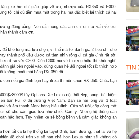
g làng xe hơi chỉ giáo giúp về ưu, nhược của RX350 và E300.
ng tôi chỉ đủ tiền mua một trong hai mà đặc biệt lại thích cả hai
đường đồng bằng. Nên rất mong các anh chị em tư vấn về ưu,
Chân thành cảm ơn.
 để khó lòng mà lựa chọn, vì thế mà tôi đánh giá 2 tiêu chí cho
y thành phố đều được cả tầm nhìn rộng đi cả gia đình rất tốt,
 hơn ít so với C300. Còn C300 nói về thương hiệu thì khỏi nghĩ,
TIN
đánh giá bên ngoài vào, dùng quan hệ đối ngoại tốt rất thích hợp
i không thoải mái bằng RX 350 rồi.
c còn nếu gia đình bạn hay đi xa thì nên chọn RX 350. Chúc bạn
0$>8000$ tùy Options. Xe Lexus nội thất đẹp, sang, tiết kiệm
ên bản Full ở thị trường Việt Nam. Bạn sẽ hải lòng với 1 loạt
Navi và âm thanh Mark hàng hiệu đỉnh. Cửa sổ trời,cốp đóng mở
 Lexus sẽ cho cảm giác tựa như chiếc Camry. Nhưng hệ thống cân
hoàn hảo hơn. Tuy nhiên xe sẽ bồng bềnh và cảm giác không an
hơn tất cả là hệ thống lái tuyệt đỉnh, bám đường, thật lái và hệ
 nhiên đồ chơi trên xe sẽ hạn chế hơn Lexus như sẽ không có