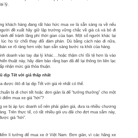
ại lý.
ững khách hàng đang rất háo hức mua xe là sẵn sàng ra về nếu
gười đề xuất hãy giữ lập trường vững chắc về giá cả và bỏ đi
ành để tránh lãng phí thời gian của bạn. Một số người khác lại
o lúc họ từ chối thay đổi đàm phán. Dù bằng cách nào đi nữa,
ý bán xe rõ ràng hơn việc bạn sẵn sàng bước ra khỏi của hàng.
nh doanh vào tay đại lý khác....hoặc thậm chí tồi tệ hơn là vào
iến thuật này, hãy đảm bảo rằng bạn đã để lại thông tin liên lạc
hấp nhận mức giá thỏa thuận.
 dịp Tết với giá thấp nhất
được ôtô đi lại dịp Tết với giá rẻ nhất có thể.
huẩn bị đi chơi tết hoặc đơn giản là để “tưởng thưởng” cho một
i điểm mua xe giá “hời”?
g xe bị áp lực doanh số nên phải giảm giá, đưa ra nhiều chương
àng. Trên thực tế, có rất nhiều gói ưu đãi cho đợt mua sắm này,
ược giá “hời”.
điểm lí tưởng để mua xe ở Việt Nam. Đơn giản, vì các hãng xe