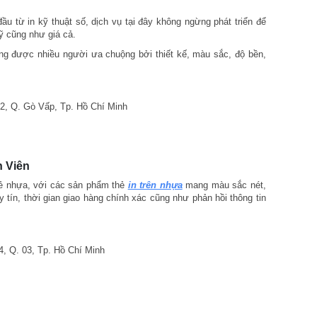
u từ in kỹ thuật số, dịch vụ tại đây không ngừng phát triển để
ỹ cũng như giá cả.
ng được nhiều người ưa chuộng bởi thiết kế, màu sắc, độ bền,
12, Q. Gò Vấp, Tp. Hồ Chí Minh
 Viên
thẻ nhựa, với các sản phẩm thẻ
in trên nhựa
mang màu sắc nét,
uy tín, thời gian giao hàng chính xác cũng như phản hồi thông tin
4, Q. 03, Tp. Hồ Chí Minh