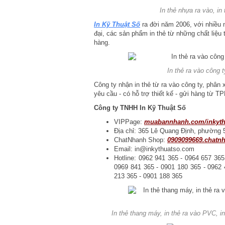
In thẻ nhựa ra vào, in 
In Kỹ Thuật Số
ra đời năm 2006, với nhiều 
đại, các sản phẩm in thẻ từ những chất liệu
hàng.
In thẻ ra vào công t
Công ty nhận in thẻ từ ra vào công ty, phân
yêu cầu - có hỗ trợ thiết kế - gửi hàng từ
Công ty TNHH In Kỹ Thuật Số
VIPPage:
muabannhanh.com/inkyth
Địa chỉ: 365 Lê Quang Định, phường 
ChatNhanh Shop:
0909099669.chatn
Email: in@inkythuatso.com
Hotline: 0962 941 365 - 0964 657 365
0969 841 365 - 0901 180 365 - 0962 
213 365 - 0901 188 365
In thẻ thang máy, in thẻ ra vào PVC, i