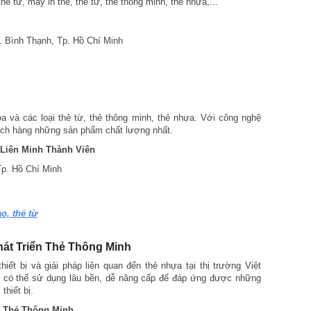
ẻ từ, máy in thẻ, thẻ từ, thẻ thông minh, thẻ nhựa,...
Q. Bình Thạnh, Tp. Hồ Chí Minh
a và các loại thẻ từ, thẻ thông minh, thẻ nhựa. Với công nghệ
hách hàng những sản phẩm chất lượng nhất.
 Liên Minh Thành Viên
Tp. Hồ Chí Minh
o, thẻ từ
át Triển Thẻ Thông Minh
ết bị và giải pháp liên quan đến thẻ nhựa tại thị trường Việt
n có thể sử dụng lâu bền, dễ nâng cấp để đáp ứng được những
thiết bị.
n Thẻ Thông Minh