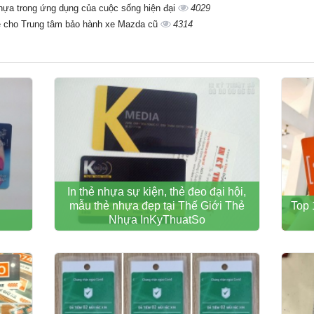
nhựa trong ứng dụng của cuộc sống hiện đại
4029
 rẻ cho Trung tâm bảo hành xe Mazda cũ
4314
In thẻ nhựa sự kiện, thẻ đeo đại hội,
mẫu thẻ nhựa đẹp tại Thế Giới Thẻ
Top 
Nhựa InKyThuatSo