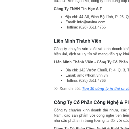
cửa từ. Bên cạnh đó, công ty còn cung cấp th
Công Ty TNHH Tin Học A.T
Địa chỉ: 44-A8, Đinh Bộ Lĩnh, P. 26, 
Email: info@atvina.com
Hotline: (028) 3511 4766
Liên Minh Thành Viên
Công ty chuyên sản xuất và kinh doanh khó
hiện đại, dịch vụ uy tín sẽ mang đến quý k
Liên Minh Thành Viên - Công Ty Cổ Phần
Địa chỉ: 142 Vườn Chuối, P. 4, Q. 3, 
Email: amc@hcm.vnn.vn
Hotline: (028) 3511 4766
>> Xem chi tiết:
Top 10 công ty in thẻ ra và
Công Ty Cổ Phần Công Nghệ & Ph
Công ty chuyên kinh doanh thẻ nhựa, các thi
Nam, các sản phẩm với công nghệ tiên tiế
nhu cầu phát sinh trong tương lai đối với các 
Công Ty Cổ Phần Công Nghệ & Phát Triể