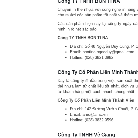
Công TY TNHH BON TI NA
Chuyên in thẻ nhựa với công nghệ in hàng đầ
cho ra đời các sản phẩm tốt nhất về thẩm m
Các sản phẩm hiện nay tại công ty ngày cà
hình in rõ nét sắc sảo.
Công TY TNHH BON TI NA
Địa chỉ: Số 48 Nguyễn Duy Cung, P. 
Email: bontina.ngocduy@gmail.com
Hotline: (028) 3921 0992
Công Ty Cổ Phần Liên Minh Thành
Đây là công ty đi đầu trong việc sản xuất 
thẻ nhựa làm tử chất liệu tốt nhất, dịch vụ 
từ khách hàng một cách nhanh chóng nhất.
Công Ty Cổ Phần Liên Minh Thành Viên
Địa chỉ: 142 Đường Vườn Chuối, P. 0
Email: amc@amc.vn
Hotline: (028) 3832 9596
Công Ty TNHH Vệ Giang