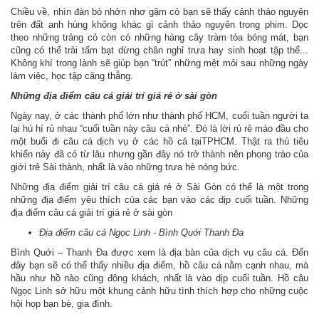
Chiều về, nhìn đàn bò nhởn nhơ gặm cỏ bạn sẽ thấy cảnh thảo nguyên
trên đất anh hùng không khác gì cảnh thảo nguyên trong phim. Dọc
theo những trảng cỏ còn có những hàng cây tràm tỏa bóng mát, bạn
cũng có thể trải tấm bạt dừng chân nghỉ trưa hay sinh hoạt tập thể...
Không khí trong lành sẽ giúp bạn “trút” những mệt mỏi sau những ngày
làm việc, học tập căng thẳng.
Những địa điểm câu cá giải trí giá rẻ ở sài gòn
Ngày nay, ở các thành phố lớn như thành phố HCM, cuối tuần người ta
lại hú hí rủ nhau “cuối tuần này câu cá nhé”. Đó là lời rủ rê mào đầu cho
một buổi đi câu cá dịch vụ ở các hồ cá tạiTPHCM. Thật ra thú tiêu
khiển này đã có từ lâu nhưng gần đây nó trở thành nên phong trào của
giới trẻ Sài thành, nhất là vào những trưa hè nóng bức.
Những địa điểm giải trí câu cá giá rẻ ở Sài Gòn có thể là một trong
những địa điểm yêu thích của các bạn vào các dịp cuối tuần. Những
địa điểm câu cá giải trí giá rẻ ở sài gòn
Địa điểm câu cá Ngọc Linh - Bình Quới Thanh Đa
Bình Quới – Thanh Đa được xem là địa bàn của dịch vụ câu cá. Đến
đây bạn sẽ có thể thấy nhiều địa điểm, hồ câu cá nằm cạnh nhau, mà
hầu như hồ nào cũng đông khách, nhất là vào dịp cuối tuần. Hồ câu
Ngọc Linh sở hữu một khung cảnh hữu tình thích hợp cho những cuộc
hội họp bạn bè, gia đình.