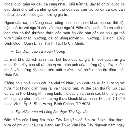
ngoại cuối tuần và câu cá cùng nhau. Mỗi tuần tại đây tổ chức cuộc thi
câu dành cho tất cả những cần thủ của các câu lạc bộ cá và các cần
thủ tự do với nhiều giải thưởng giá trị.
Ngoài câu cá, Lã Vọng quán cũng như nhiều nơi khác bạn có thể đặt
tiệc nhỏ từ vài người đến vài chục người. Đến đây ngoài câu cá giải trí
bạn còn có thể thưởng thức các món ăn đặc sản dân dã như gà thả
vườn (nấu cháo, nướng), cá lóc đồng (chiên xù, nướng).. Địa chỉ: 1072
Bình Quới, Quận Bình Thạnh, Tp. Hồ Chí Minh.
Địa điểm câu cá Xuân Hương
Là một khu du lịch sinh thái, kết hợp câu cá giải trí với quán ăn gia
đình. Đến đây bạn sẽ rất thú vị với hình ảnh của những rặng dừa, khóm
chuối và những đóa sen trên mặt nước… và nhiều món ăn đậm chất
Nam Bộ.
Giống như nhiều khu câu cá giải trí khác, khu câu cá Xuân Hương sở
hữu một không gian rộng rãi và thoáng mát. Vì thế bạn tha hồ lựa câu
cá và hít thở không khí trong lành. Hồ câu chia thành các khu riêng biệt
để phục vụ cho nhiều đối tượng thực khách khác nhau. Địa chỉ: C12/40
Long Vĩnh, Ấp 5, Bình Hưng, Bình Chánh, TP.HCM.
Địa điểm câu cá Làng ẩm thực Tây Nguyên
Đặc điểm của Làng ẩm thực Tây Nguyên đó là vừa là khu ẩm thực,
vừa có phục vụ câu cá. Làng Ẩm Thực Văn Hóa Tây Nguyên nằm ngay