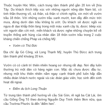
Thuộc huyện Hóc Môn, cách trung tâm thành phố gần 20 km về [hía
Tây. Du khách thích tiếp xúc với những người nông dân Nam bộ, có
tinh thần thượng võ, xả thân, xả thân vì chính nghĩa, xin mời về vườn
trầu 18 thôn. Với những vườn trầu xanh mướt, ken dầy đến mức trời
mưa, đứng dưới dàn trầu không bị ướt. Du khách sẽ được ngồi xe
ngựa đi dạo khắp thôn làng trong một màu xanh cây lá, được tiêép xúc
với người dân cởi mở, mến khách và được nghe những chuyện kể về
truyền thống anh hùng của nhân dân 18 thôn vườn trầu trong 2 cuộc
kháng chiến chống Pháp và chống Mỹ.
Vườn cò Thủ Ðức
Địa chỉ: ấp Gò Công, xã Long Thạnh Mỹ, huyện Thủ Đứcc ách trung
tâm thành phố khoảng 20 km.
Vườn cò có cảnh trí thiên nhiên hoang sơ nhưng rất đẹp. Nơi đây luôn
thường trú một đàn cò hàng ngàn con. Mặc dù chưa được đầu tư,
nhưng một khu thiên nhiên nằm ngay cạnh thành phố luôn hấp dẫn
nhiều đoàn khách nước ngoài và các đoàn giáo viên, học sinh đến sinh
hoạt dã ngoại.
Điểm du lịch Long Thuận
Từ trung tâm thành phố hướng về cầu Sài Gòn, rẽ ngã ba Cát Lái, ôm
cầu Giồng Ông Tố theo đường Nguyễn Duy Trinh thêm 9km nữa, qua
cầu Trường Phước là đến “điểm hẹn”.