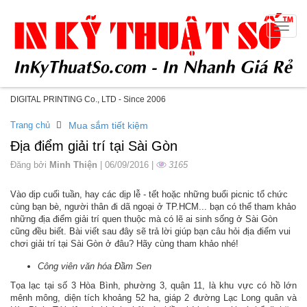
Toggle
naviga
DIGITAL PRINTING Co., LTD - Since 2006
Trang chủ
Mua sắm tiết kiệm
Địa điểm giải trí tại Sài Gòn
Đăng bởi
Minh Thiện
| 06/09/2016 |
3165
Vào dịp cuối tuần, hay các dịp lễ - tết hoặc những buổi picnic tổ chức
cùng bạn bè, người thân đi dã ngoại ở TP.HCM... bạn có thể tham khảo
những địa điểm giải trí quen thuộc mà có lẽ ai sinh sống ở Sài Gòn
cũng đều biết. Bài viết sau đây sẽ trả lời giúp bạn câu hỏi địa điểm vui
chơi giải trí tại Sài Gòn ở đâu? Hãy cùng tham khảo nhé!
Công viên văn hóa Đầm Sen
Tọa lạc tại số 3 Hòa Bình, phường 3, quận 11, là khu vực có hồ lớn
mênh mông, diện tích khoảng 52 ha, giáp 2 đường Lạc Long quân và