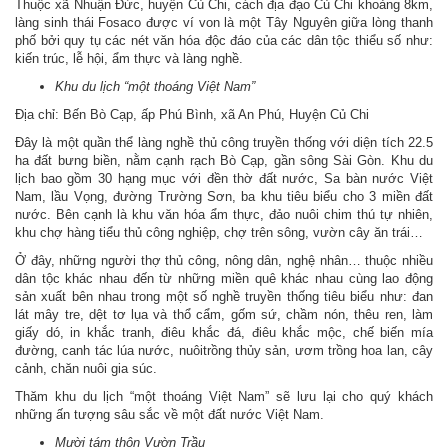
Thuộc xã Nhuận Đức, huyện Củ Chi, cách địa đạo Củ Chi khoảng 8km,
làng sinh thái Fosaco được ví von là một Tây Nguyên giữa lòng thanh
phố bởi quy tụ các nét văn hóa độc đáo của các dân tộc thiểu số như:
kiến trúc, lễ hội, ẩm thực và làng nghề.
Khu du lịch “một thoáng Việt Nam”
Địa chỉ: Bến Bò Cạp, ấp Phú Bình, xã An Phú, Huyện Củ Chi
Đây là một quần thể làng nghề thủ công truyền thống với diện tích 22.5
ha đất bưng biền, nằm cạnh rạch Bò Cạp, gần sông Sài Gòn. Khu du
lịch bao gồm 30 hạng mục với đền thờ đất nước, Sa bàn nước Việt
Nam, lầu Vọng, đường Trường Sơn, ba khu tiêu biểu cho 3 miền đất
nước. Bên cạnh là khu văn hóa ẩm thực, đảo nuôi chim thú tự nhiên,
khu chợ hàng tiểu thủ công nghiệp, chợ trên sông, vườn cây ăn trái…
Ở đây, những người thợ thủ công, nông dân, nghệ nhân… thuộc nhiều
dân tộc khác nhau đến từ những miền quê khác nhau cùng lao động
sản xuất bên nhau trong một số nghề truyền thống tiêu biểu như: đan
lát mây tre, dệt tơ lụa và thổ cẩm, gốm sứ, chầm nón, thêu ren, làm
giấy dó, in khắc tranh, điêu khắc đá, điêu khắc mộc, chế biến mía
đường, canh tác lúa nước, nuôitrồng thủy sản, ươm trồng hoa lan, cây
cảnh, chăn nuôi gia súc.
Thăm khu du lịch “một thoáng Việt Nam” sẽ lưu lại cho quý khách
những ấn tượng sâu sắc về một đất nước Việt Nam.
Mười tám thôn Vườn Trầu