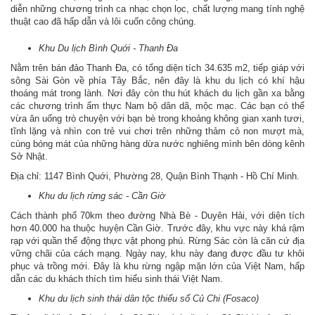
diễn những chương trình ca nhạc chọn lọc, chất lượng mang tính nghệ
thuật cao đã hấp dẫn và lôi cuốn công chúng.
Khu Du lịch Bình Quới - Thanh Đa
Nằm trên bán đảo Thanh Đa, có tổng diện tích 34.635 m2, tiếp giáp với
sông Sài Gòn về phía Tây Bắc, nên đây là khu du lịch có khí hậu
thoáng mát trong lành. Nơi đây còn thu hút khách du lịch gần xa bằng
các chương trình ẩm thực Nam bộ dân dã, mộc mạc. Các bạn có thể
vừa ăn uống trò chuyện với bạn bè trong khoảng không gian xanh tươi,
tĩnh lặng và nhìn con trẻ vui chơi trên những thảm cỏ non mượt mà,
cùng bóng mát của những hàng dừa nước nghiêng mình bên dòng kênh
Sở Nhật.
Địa chỉ: 1147 Bình Quới, Phường 28, Quận Bình Thạnh - Hồ Chí Minh.
Khu du lịch rừng sác - Cần Giờ
Cách thành phố 70km theo đường Nhà Bè - Duyên Hải, với diện tích
hơn 40.000 ha thuộc huyện Cần Giờ. Trước đây, khu vực này khá rậm
rạp với quần thể động thực vật phong phú. Rừng Sác còn là căn cứ địa
vững chãi của cách mạng. Ngày nay, khu này đang được đầu tư khôi
phục và trồng mới. Đây là khu rừng ngập mặn lớn của Việt Nam, hấp
dẫn các du khách thích tìm hiểu sinh thái Việt Nam.
Khu du lịch sinh thái dân tộc thiểu số Củ Chi (Fosaco)