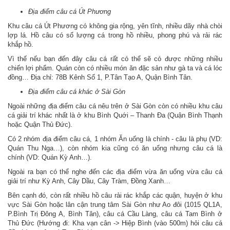
Địa điểm câu cá Út Phương
Khu câu cá Út Phương có không gia rộng, yên tĩnh, nhiều dãy nhà chòi
lợp lá. Hồ câu có số lượng cá trong hồ nhiều, phong phú và rải rác
khắp hồ.
Vì thế nếu bạn đến đây câu cá rất có thể sẽ có được những nhiều
chiến lợi phẩm. Quán còn có nhiều món ăn đặc sản như gà ta và cá lóc
đồng… Địa chỉ: 78B Kênh Số 1, P.Tân Tạo A, Quận Bình Tân.
Địa điểm câu cá khác ở Sài Gòn
Ngoài những địa điểm câu cá nêu trên ở Sài Gòn còn có nhiều khu câu
cá giải trí khác nhất là ở khu Bình Quới – Thanh Đa (Quận Bình Thạnh
hoặc Quận Thủ Đức).
Có 2 nhóm địa điểm câu cá, 1 nhóm Ăn uống là chính - câu là phụ (VD:
Quán Thu Nga…), còn nhóm kia cũng có ăn uống nhưng câu cá là
chính (VD: Quán Kỳ Anh…).
Ngoài ra bạn có thể nghe đến các địa điểm vừa ăn uống vừa câu cá
giải trí như Kỳ Anh, Cây Dầu, Cây Tràm, Đồng Xanh…
Bên cạnh đó, còn rất nhiều hồ câu rải rác khắp các quận, huyện ở khu
vực Sài Gòn hoặc lân cận trung tâm Sài Gòn như Ao đôi (1015 QL1A,
P.Bình Trị Đông A, Bình Tân), câu cá Cầu Làng, câu cá Tam Bình ở
Thủ Đức (Hướng đi: Kha vạn cân -> Hiệp Bình (vào 500m) hỏi câu cá