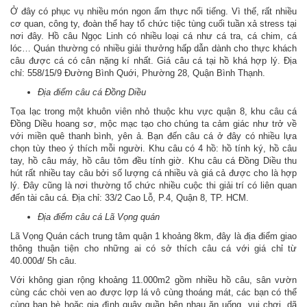
Ở đây có phục vụ nhiều món ngon ẩm thực nổi tiếng. Vì thế, rất nhiều
cơ quan, công ty, đoàn thể hay tổ chức tiệc tùng cuối tuần xả stress tại
nơi đây. Hồ câu Ngọc Linh có nhiều loại cá như cá tra, cá chim, cá
lóc… Quán thường có nhiều giải thưởng hấp dẫn dành cho thực khách
câu được cá có cân nặng kí nhất. Giá câu cá tại hồ khá hợp lý. Địa
chỉ: 558/15/9 Đường Bình Quới, Phường 28, Quận Bình Thạnh.
Địa điểm câu cá Đồng Diều
Tọa lạc trong một khuôn viên nhỏ thuộc khu vực quận 8, khu câu cá
Đồng Diều hoang sơ, mộc mạc tạo cho chúng ta cảm giác như trở về
với miền quê thanh bình, yên ả. Bạn đến câu cá ở đây có nhiều lựa
chọn tùy theo ý thích mỗi người. Khu câu có 4 hồ: hồ tính ký, hồ câu
tay, hồ câu máy, hồ câu tôm đều tính giờ. Khu câu cá Đồng Diều thu
hút rất nhiều tay câu bởi số lượng cá nhiều và giá cả được cho là hợp
lý. Đây cũng là nơi thường tổ chức nhiều cuộc thi giải trí có liên quan
đến tài câu cá. Địa chỉ: 33/2 Cao Lỗ, P.4, Quận 8, TP. HCM.
Địa điểm câu cá Lã Vọng quán
Lã Vọng Quán cách trung tâm quận 1 khoảng 8km, đây là địa điểm giao
thông thuận tiện cho những ai có sở thích câu cá với giá chỉ từ
40.000đ/ 5h câu.
Với không gian rộng khoảng 11.000m2 gồm nhiều hồ câu, sân vườn
cùng các chòi ven ao được lợp lá vô cùng thoáng mát, các bạn có thể
cùng bạn bè hoặc gia đình quây quần bên nhau ăn uống, vui chơi, dã