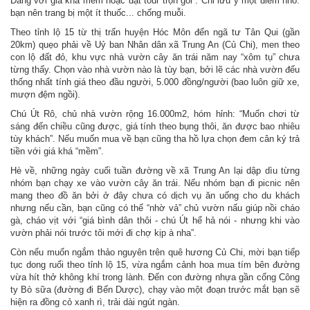
Đằng với giá khá mềm hoặc đặt tour trọn gói . Chỉ lưu ý một điểm nhỏ:
bạn nên trang bị một ít thuốc... chống muỗi.
Theo tỉnh lộ 15 từ thị trấn huyện Hóc Môn đến ngã tư Tân Qui (gần
20km) quẹo phải về Uỷ ban Nhân dân xã Trung An (Củ Chi), men theo
con lộ đất đỏ, khu vực nhà vườn cây ăn trái năm nay “xôm tụ” chưa
từng thấy. Chọn vào nhà vườn nào là tùy bạn, bởi lẽ các nhà vườn đếu
thống nhất tính giá theo đầu người, 5.000 đồng/người (bao luôn giữ xe,
mượn đệm ngồi).
Chú Út Rô, chủ nhà vườn rộng 16.000m2, hóm hỉnh: “Muốn chơi từ
sáng đến chiều cũng được, giá tính theo bụng thôi, ăn được bao nhiêu
tùy khách”. Nếu muốn mua về bạn cũng tha hồ lựa chọn đem cân ký trả
tiền với giá khá “mềm”.
Hè về, những ngày cuối tuần đường về xã Trung An lại dập dìu từng
nhóm bạn chạy xe vào vườn cây ăn trái. Nếu nhóm bạn đi picnic nên
mang theo đồ ăn bởi ở đây chưa có dịch vụ ăn uống cho du khách
nhưng nếu cần, bạn cũng có thể “nhờ vả” chủ vườn nấu giúp nồi cháo
gà, cháo vịt với “giá bình dân thôi - chú Út hể hả nói - nhưng khi vào
vườn phải nói trước tôi mới đi chợ kịp à nha”.
Còn nếu muốn ngắm thảo nguyên trên quê hương Củ Chi, mời bạn tiếp
tục dong ruổi theo tỉnh lộ 15, vừa ngắm cảnh hoa mua tím bên đường
vừa hít thở không khí trong lành. Đến con đường nhựa gần cổng Công
ty Bò sữa (đường đi Bến Dược), chạy vào một đoạn trước mắt bạn sẽ
hiện ra đồng cỏ xanh rì, trải dài ngút ngàn.