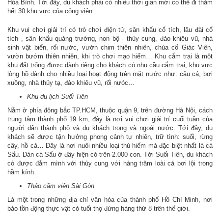
Hòa Bình. Tới đây, du khách phải có nhiều thời gian mới có thể đi thăm
hết 30 khu vực của công viên.
Khu vui chơi giải trí có trò chơi điện tử, sân khấu cổ tích, lâu đài cổ
tích , sân khấu quảng trường, non bộ - thủy cung, đảo khiêu vũ, nhà
sinh vật biển, rối nước, vườn chim thiên nhiên, chùa cổ Giác Viên,
vườn bướm thiên nhiên, khi trò chơi mạo hiểm… Khu cắm trại là một
khu đất trống được dành riêng cho khách có nhu cầu cắm trại, khu vực
lòng hồ dành cho nhiều loại hoạt động trên mặt nước như: câu cá, bơi
xuồng, nhà thủy tạ, đảo khiêu vũ, rối nưóc…
Khu du lịch Suối Tiên
Nằm ở phía đông bắc TP.HCM, thuộc quận 9, trên đường Hà Nội, cách
trung tâm thành phố 19 km, đây là nơi vui chơi giải trí cuối tuần của
người dân thành phố và du khách trong và ngoài nước. Tới đây, du
khách sẽ được tận hưởng phong cảnh tự nhiên, trữ tình: suối, rừng
cây, hồ cá… Đây là nơi nuôi nhiều loại thú hiếm mà đặc biệt nhất là cá
Sấu. Đàn cá Sấu ở đây hiện có trên 2.000 con. Tới Suối Tiên, du khách
cò được đắm mình với thủy cung với hàng trăm loài cá bơi lội trong
hầm kính.
Thảo cầm viên Sài Gòn
Là một trong những địa chỉ văn hóa của thành phố Hồ Chí Minh, nơi
bảo tồn động thực vật có tuổi thọ đứng hàng thứ 8 trên thế giới.