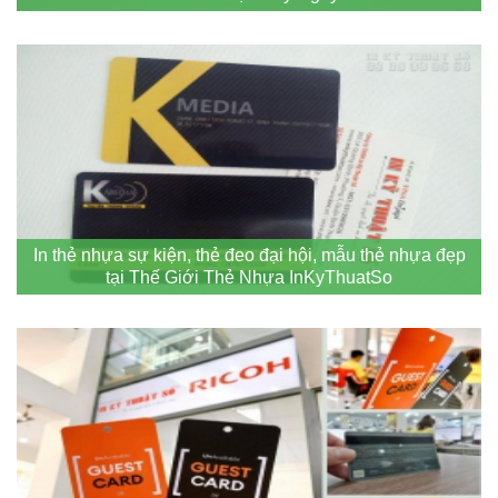
In thẻ nhựa sự kiện, thẻ đeo đại hội, mẫu thẻ nhựa đẹp
tại Thế Giới Thẻ Nhựa InKyThuatSo