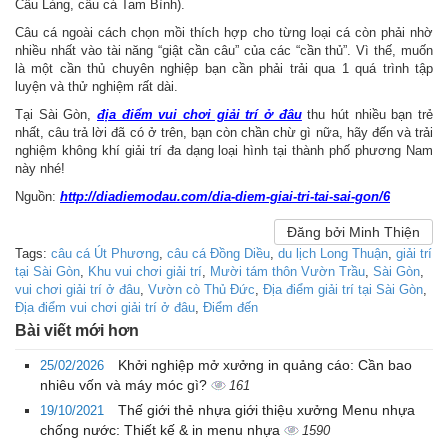
Cầu Làng, câu cá Tam Bình).
Câu cá ngoài cách chọn mồi thích hợp cho từng loại cá còn phải nhờ
nhiều nhất vào tài năng “giật cần câu” của các “cần thủ”. Vì thế, muốn
là một cần thủ chuyên nghiệp bạn cần phải trải qua 1 quá trình tập
luyện và thử nghiệm rất dài.
Tại Sài Gòn,
địa điểm vui chơi giải trí ở đâu
thu hút nhiều bạn trẻ
nhất, câu trả lời đã có ở trên, bạn còn chần chừ gì nữa, hãy đến và trải
nghiệm không khí giải trí đa dạng loại hình tại thành phố phương Nam
này nhé!
Nguồn:
http://diadiemodau.com/dia-diem-giai-tri-tai-sai-gon/6
Đăng bởi Minh Thiện
Tags:
câu cá Út Phương
,
câu cá Đồng Diều
,
du lịch Long Thuận
,
giải trí
tại Sài Gòn
,
Khu vui chơi giải trí
,
Mười tám thôn Vườn Trầu
,
Sài Gòn
,
vui chơi giải trí ở đâu
,
Vườn cò Thủ Ðức
,
Địa điểm giải trí tại Sài Gòn
,
Địa điểm vui chơi giải trí ở đâu
,
Điểm đến
Bài viết mới hơn
Khởi nghiệp mở xưởng in quảng cáo: Cần bao
25/02/2026
nhiêu vốn và máy móc gì?
161
Thế giới thẻ nhựa giới thiệu xưởng Menu nhựa
19/10/2021
chống nước: Thiết kế & in menu nhựa
1590