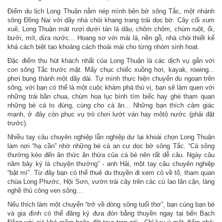
Điểm du lịch Long Thuận nằm nép mình bên bờ sông Tắc, một nhánh
sông Đồng Nai với dãy nhà chòi khang trang trải dọc bờ. Cây cối xum
xuê, Long Thuận mát rượi dưới tán lá dâu, chôm chôm, chùm ruột, ổi,
bưởi, mít, dừa nước... Hoang sơ với mái lá, nền gỗ, nhà chòi thiết kế
khá cách biệt tạo khoảng cách thoải mái cho từng nhóm sinh hoạt.
Đặc điểm thu hút khách nhất của Long Thuận là các dịch vụ gắn với
con sông Tắc trước mặt. Mấy chục chiếc xuồng hơi, kayak, rowing...
phơi bụng thành một dãy dài. Tự mình thực hiện chuyến du ngoạn trên
sông, với bạn có thể là một cuộc khám phá thú vị, bạn sẽ làm quen với
những trái bần chua, chùm hoa lục bình tím biếc hay ghé tham quan
những bè cá to đùng, cùng cho cá ăn... Những bạn thích cảm giác
mạnh, ở đây còn phục vụ trò chơi lướt ván hay môtô nước (phải đặt
trước).
Nhiều tay câu chuyên nghiệp lẫn nghiệp dư lại khoái chọn Long Thuận
làm nơi “hạ cần” nhờ những bè cá an cư dọc bờ sông Tắc. “Cá sông
thường kéo đến ăn thức ăn thừa của cá bè nên rất dễ câu. Ngày câu
năm bảy ký là chuyện thường” - anh Hải, một tay câu chuyên nghiệp
“bật mí”. Từ đây bạn có thể thuê du thuyền đi xem cò về tổ, tham quan
chùa Long Phước, Hội Sơn, vườn trái cây trên các cù lao lân cận, làng
nghề thủ công ven sông…
Nếu thích làm một chuyến “trở về dòng sông tuổi thơ”, bạn cùng bạn bè
và gia đình có thể đăng ký đưa đón bằng thuyền ngay tại bến Bạch