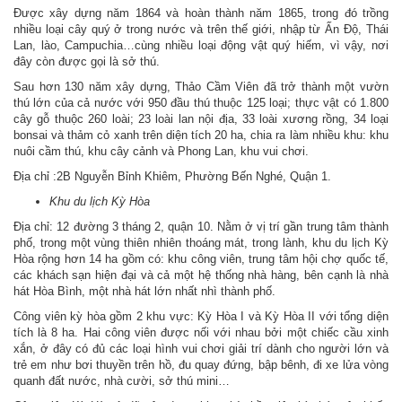
Được xây dựng năm 1864 và hoàn thành năm 1865, trong đó trồng
nhiều loại cây quý ở trong nước và trên thế giới, nhập từ Ấn Độ, Thái
Lan, lào, Campuchia…cùng nhiều loại động vật quý hiếm, vì vậy, nơi
đây còn được gọi là sở thú.
Sau hơn 130 năm xây dựng, Thảo Cầm Viên đã trở thành một vườn
thú lớn của cả nước với 950 đầu thú thuộc 125 loại; thực vật có 1.800
cây gỗ thuộc 260 loài; 23 loài lan nội địa, 33 loài xương rồng, 34 loại
bonsai và thảm cỏ xanh trên diện tích 20 ha, chia ra làm nhiều khu: khu
nuôi cầm thú, khu cây cảnh và Phong Lan, khu vui chơi.
Địa chỉ :2B Nguyễn Bỉnh Khiêm, Phường Bến Nghé, Quận 1.
Khu du lịch Kỳ Hòa
Địa chỉ: 12 đường 3 tháng 2, quận 10. Nằm ở vị trí gần trung tâm thành
phố, trong một vùng thiên nhiên thoáng mát, trong lành, khu du lịch Kỳ
Hòa rộng hơn 14 ha gồm có: khu công viên, trung tâm hội chợ quốc tế,
các khách sạn hiện đại và cả một hệ thống nhà hàng, bên cạnh là nhà
hát Hòa Bình, một nhà hát lớn nhất nhì thành phố.
Công viên kỳ hòa gồm 2 khu vực: Kỳ Hòa I và Kỳ Hòa II với tổng diện
tích là 8 ha. Hai công viên được nối với nhau bởi một chiếc cầu xinh
xắn, ở đây có đủ các loại hình vui chơi giải trí dành cho người lớn và
trẻ em như bơi thuyền trên hồ, đu quay đứng, bập bênh, đi xe lửa vòng
quanh đất nước, nhà cười, sở thú mini…