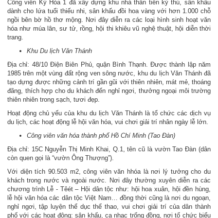
Công viên Kỳ Hòa 1 đã xây dựng khu nhà thần tiên kỳ thú, sân khấu
dành cho lứa tuổi thiếu nhi, sân khấu đồi hoa vàng với hơn 1.000 chỗ
ngồi bên bờ hồ thơ mộng. Nơi đây diễn ra các loại hình sinh hoạt văn
hóa như múa lân, sư tử, rồng, hội thi khiêu vũ nghệ thuật, hội diễn thời
trang.
Khu Du lịch Văn Thánh
Địa chỉ: 48/10 Điện Biên Phủ, quận Bình Thạnh. Được thành lập năm
1985 trên một vùng đất rộng ven sông nước, khu du lịch Văn Thánh đã
tạo dựng được những cảnh trí gần gũi với thiên nhiên, mát mẻ, thoáng
đãng, thích hợp cho du khách đến nghỉ ngơi, thưởng ngoại môi trường
thiên nhiên trong sạch, tươi đẹp.
Hoạt động chủ yếu của khu du lịch Văn Thánh là tổ chức các dịch vụ
du lịch, các hoạt động lễ hội văn hóa, vui chơi giải trí nhân ngày lễ lớn.
Công viên văn hóa thành phố Hồ Chí Minh (Tao Đàn)
Địa chỉ: 15C Nguyễn Thị Minh Khai, Q.1, tên cũ là vườn Tao Đàn (dân
còn quen gọi là “vườn Ông Thượng”).
Với diện tích 90.503 m2, công viên văn hhóa là nơi lý tưởng cho du
khách trong nước và ngoài nước. Nơi đây thường xuyên diễn ra các
chương trình Lễ - Têét – Hội dân tộc như: hội hoa xuân, hội đền hùng,
lễ hội văn hóa các dân tộc Việt Nam… đồng thời cũng là nơi du ngoạn,
nghỉ ngơi, tập luyện thể dục thể thao, vui chơi giải trí của dân thành
phố với các hoạt động: sân khấu, ca nhạc trống đồng, nơi tổ chức biểu