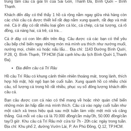
trung tâm câu cá giải trí của Sài Gòn, Thanh Đa, Bình Quới – Bình
Thạnh.
Khách đến đây có thể thấy 1 hồ cá rộng nằm ngay giữa nhà hàng còn
các chòi câu cá được thiết kế rất đẹp nằm xung quanh, rất đẹp và mát
mẻ. Cá ở đây có rất nhiều loại gồm cá lóc, cá chép, cá tai tượng, cá rô
đồng, cá nàng hai, cá trê, cá tra…
Cá ở đây có con lên đến trên 4kg. Câu được cá các bạn có thể yêu
cầu bếp chế biến ngay những món mà mình ưa thích như nướng muối,
nướng mọi, chiên xù hoặc nấu lẩu… Địa chỉ: 1143 Đường Bình Quới,
P.28, Q. Bình Thạnh, TP.HCM (Sát cạnh khu du lịch Bình Quới 1,Thanh
Đa).
Địa điểm câu cá Trí Râu
Hồ câu Trí Râu có khung cảnh thiên nhiên thoáng mát, trong lành, thích
hợp hội mặt, hội ngộ bạn bè cuối tuần. Xung quanh hồ có nhiều chòi
câu, số lượng cá trong hồ rất nhiều, phục vụ số đông lượng khách đến
câu cá.
Bạn câu được con cá nào có thể mang về hoặc nhờ quán chế biến
những món ăn hấp dẫn mà mình thích. Câu cá vào ngày cuối tuần như
một cách xả tress hiệu quả sau một tuần làm việc mệt mỏi và căng
thẳng. Giá mỗi vé câu cá là 70.000 đồng/cần máy/3h, 50.000 đồng/cần
tay/3 giờ. Khu câu cá Trí Râu mở cửa từ 7h - 20h các ngày trong tuần.
Địa chỉ: Khu phố 2, đường Vườn Lài, P. An Phú Đông, Q.12, TP.HCM.