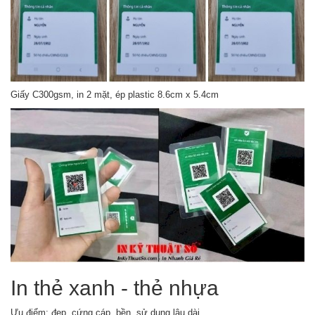
Giấy C300gsm, in 2 mặt, ép plastic 8.6cm x 5.4cm
In thẻ xanh - thẻ nhựa
Ưu điểm: đẹp, cứng cáp, bền, sử dụng lâu dài