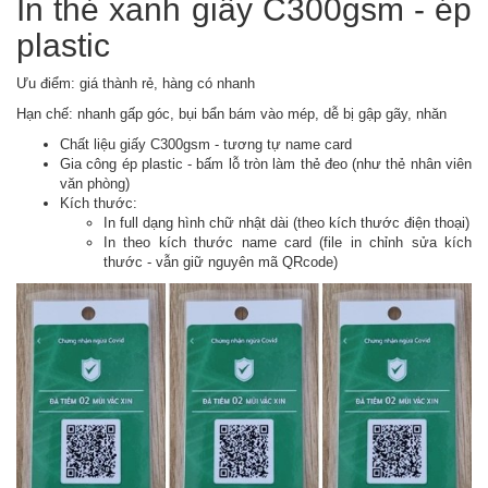
In thẻ xanh giấy C300gsm - ép
plastic
Ưu điểm: giá thành rẻ, hàng có nhanh
Hạn chế: nhanh gấp góc, bụi bẩn bám vào mép, dễ bị gập gãy, nhăn
Chất liệu giấy C300gsm - tương tự name card
Gia công ép plastic - bấm lỗ tròn làm thẻ đeo (như thẻ nhân viên
văn phòng)
Kích thước:
In full dạng hình chữ nhật dài (theo kích thước điện thoại)
In theo kích thước name card (file in chỉnh sửa kích
thước - vẫn giữ nguyên mã QRcode)