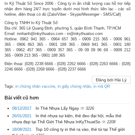
In Kỹ Thuật Số Since 2006 - Công ty in ấn chất lượng cao hỗ trợ tiếp
nhận đơn hàng 24/7 trực tuyến dưới mọi hình thức liên lạc - các số
hotline, điện thoại có đủ (Zalo/Viber - Skype/Mesenger - SMS/Call)
Công ty TNHH In Kỹ Thuật Số
Địa chỉ: 365 Lê Quang Định, phường 5, quận Bình Thạnh, TP.HCM
Email: innhanh@inkythuatso.com - in@inkythuatso.com
Hotline: 0962 941 365 - 0964 657 365 - 0909 215 365 - 0906 961
365 - 0906 863 365 - 0901 189 365 - 0969 841 365 - 0901 180
365 - 0962 457 365 - 0909 357 365 - 09 09 09 96 69 - 0909 212
365 - 0909 213 365 - 0901 188 365
Điện thoại: (028) 2238 6666 - (028) 2262 6666 - (028) 2263 6666 - (028)
2246 6666 - (028) 2268 6666 - (028) 2237 6666
Đăng bởi Hải Lý
Tags:
in chứng nhận vaccine
,
in giấy chứng nhận
,
in mã QR
Bài viết cũ hơn
In Thẻ Nhựa Lấy Ngay
08/12/2017
3226
In thẻ nhựa sự kiện, thẻ đeo đại hội, mẫu thẻ
26/01/2021
nhựa đẹp tại Thế Giới Thẻ Nhựa InKyThuatSo
2208
Top 10 công ty in thẻ ra vào, thẻ từ tại Thế giới
18/08/2021