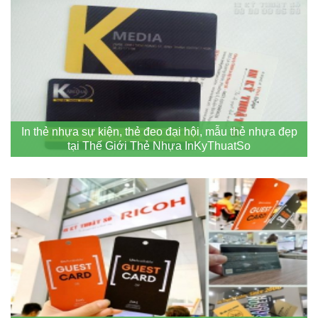
In thẻ nhựa sự kiện, thẻ đeo đại hội, mẫu thẻ nhựa đẹp
tại Thế Giới Thẻ Nhựa InKyThuatSo