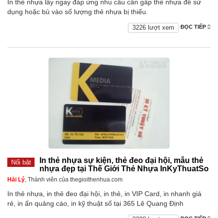
In thẻ nhựa lấy ngay đáp ứng nhu cầu cần gấp thẻ nhựa để sử
dụng hoặc bù vào số lượng thẻ nhựa bị thiếu.
3226 lượt xem
ĐỌC TIẾP
In thẻ nhựa sự kiện, thẻ đeo đại hội, mẫu thẻ
Nổi bật
nhựa đẹp tại Thế Giới Thẻ Nhựa InKyThuatSo
Hải Lý
, Thành viên của thegioithenhua.com
In thẻ nhựa, in thẻ đeo đại hội, in thẻ, in VIP Card, in nhanh giá
rẻ, in ấn quảng cáo, in kỹ thuật số tại 365 Lê Quang Định