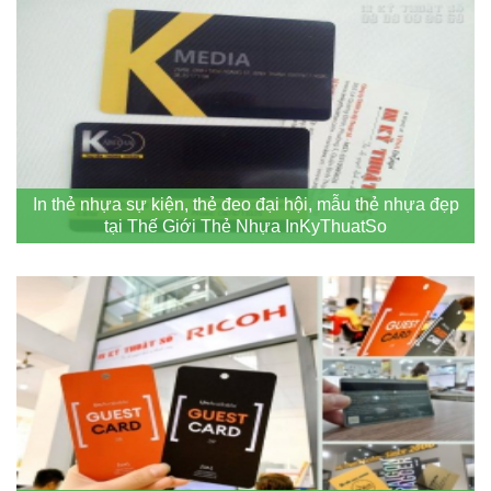
In thẻ nhựa sự kiện, thẻ đeo đại hội, mẫu thẻ nhựa đẹp
tại Thế Giới Thẻ Nhựa InKyThuatSo