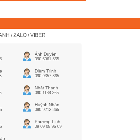
NH / ZALO / VIBER
Ánh Duyên
5
090 6961 365
a
Diễm Trinh
5
090 9357 365
Nhật Thanh
5
090 1188 365
Huỳnh Nhân
5
090 9212 365
Phương Linh
5
09 09 09 96 69
ảo