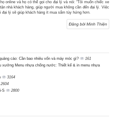
ọ online và họ có thể gọi cho đại lý và nói: “Tôi muốn chiếc xe
 tận nhà khách hàng, giúp người mua không cần đến đại lý. Việc
i đại lý sẽ giúp khách hàng ít mua sắm tùy hứng hơn.
Đăng bởi Minh Thiện
quảng cáo: Cần bao nhiêu vốn và máy móc gì?
161
iệu xưởng Menu nhựa chống nước: Thiết kế & in menu nhựa
òn
3164
2604
5i-S
2800