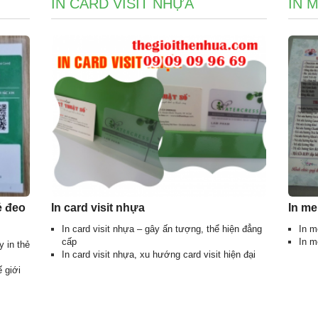
IN CARD VISIT NHỰA
IN 
ẻ đeo
In card visit nhựa
In m
In card visit nhựa – gây ấn tượng, thể hiện đẳng
In m
cấp
In m
y in thẻ
In card visit nhựa, xu hướng card visit hiện đại
ế giới