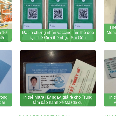
Thế
p 10
Đặt in chứng nhận vaccine làm thẻ đeo
Menu
liền
tại Thế Giới thẻ nhựa Sài Gòn
trong
In thẻ nhựa lấy ngay, giá rẻ cho Trung
In 
đại
tâm bảo hành xe Mazda cũ
v