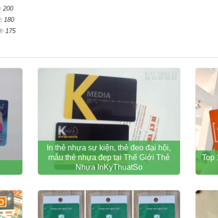
200
180
175
In thẻ nhựa sự kiện, thẻ đeo đại hội,
mẫu thẻ nhựa đẹp tại Thế Giới Thẻ
Top 
Nhựa InKyThuatSo