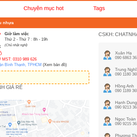
Chuyên mục hot
Tags
nu nhựa
Giờ làm việc
CSKH: CHATNHA
Thứ 2 - Thứ 7 : 8h - 19h
(Chủ nhật nghỉ)
Xuân Hạ
Ố
090 6863 36
/ MST: 0310 989 626
uận Bình Thạnh, TPHCM
(Xem bản đồ)
Trung Nghĩ
090 1180 36
Hồng Anh
NH GIÁ RẺ
090 1189 36
Hạnh Dung
090 9213 36
Ngọc Toàn
090 9215 36
Phương Th