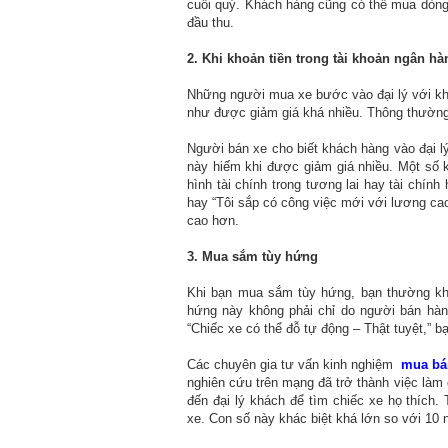
cuối quý. Khách hàng cũng có thể mua dòng 
đầu thu.
2. Khi khoản tiền trong tài khoản ngân hà
Những người mua xe bước vào đại lý với kh
như được giảm giá khá nhiều. Thông thường,
Người bán xe cho biết khách hàng vào đại 
này hiếm khi được giảm giá nhiều. Một số 
hình tài chính trong tương lai hay tài chính 
hay “Tôi sắp có công việc mới với lương c
cao hơn.
3. Mua sắm tùy hứng
Khi bạn mua sắm tùy hứng, bạn thường khô
hứng này không phải chỉ do người bán hàn
“Chiếc xe có thể đỗ tự động – Thật tuyệt,” b
Các chuyên gia tư vấn kinh nghiệm
mua bá
nghiên cứu trên mạng đã trở thành việc làm 
đến đại lý khách để tìm chiếc xe họ thích. 
xe. Con số này khác biệt khá lớn so với 10 