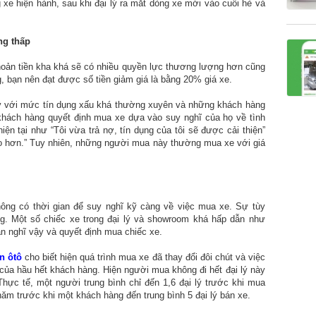
xe hiện hành, sau khi đại lý ra mắt dòng xe mới vào cuối hè và
ng thấp
oản tiền kha khá sẽ có nhiều quyền lực thương lượng hơn cũng
 bạn nên đạt được số tiền giảm giá là bằng 20% giá xe.
lý với mức tín dụng xấu khá thường xuyên và những khách hàng
khách hàng quyết định mua xe dựa vào suy nghĩ của họ về tình
hiện tại như “Tôi vừa trả nợ, tín dụng của tôi sẽ được cải thiện”
ao hơn.” Tuy nhiên, những người mua này thường mua xe với giá
ng có thời gian để suy nghĩ kỹ càng về việc mua xe. Sự tùy
g. Một số chiếc xe trong đại lý và showroom khá hấp dẫn như
ạn nghĩ vậy và quyết định mua chiếc xe.
n ôtô
cho biết hiện quá trình mua xe đã thay đổi đôi chút và việc
của hầu hết khách hàng. Hiện người mua không đi hết đại lý này
Thực tế, một người trung bình chỉ đến 1,6 đại lý trước khi mua
năm trước khi một khách hàng đến trung bình 5 đại lý bán xe.