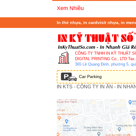
Xem Nhiều
In thẻ nhựa, in cardvisit nhựa, in me
CÔNG TY TNHH IN KỸ THUẬT S
DIGITAL PRINTING Co., LTD
Tax 
365 Lê Quang Định, phường 5, q
Car Parking
IN KTS - CÔNG TY IN ẤN - IN NHA