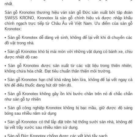
nhất.
Sàn gỗ Kronotex thương hiệu ván sàn gỗ Đức sản xuất bởi tập đoàn
SWISS KRONO, Kronotex là sàn gỗ chính hiệu và được nhập khẩu
chính ngạch trực tiếp từ Châu Âu về Việt Nam. Ưu điểm của sàn gỗ
Kronotex:
• Sàn gỗ Kronotex dễ dàng vệ sinh, không để lại vết khi di chuyển các
đồ vật trong nhà.
• Sàn gỗ Kronotex khó bị mài mòn với những vật dụng có bánh xe, chịu
được nhiệt độ cao
• Sàn gỗ Kronotex được sản xuất từ các vật liệu trong thiên nhiên,
không chứa hóa chất. Đạt tiêu chuẩn thân thiện môi trường.
• Sàn gỗ Kronotex hạn chế khả năng bén lửa, không để lại vết ngay cả
khi để điếu thuốc đang hút dở trên đó.
• Sàn gỗ Kronotex không gây ồn khi bước chân trên nó đi chắc chắn
như sàn gỗ tự nhiên
• Sàn gỗ công nghiệp Kronotex không bị bạc mầu, giữ được độ sáng
bóng sau nhiều năm sử dụng
• Sàn gỗ Kronotex có thể lắp đặt trên hệ thống sưởi sàn nhà, không để
lại vết trầy xước sau nhiều năm sử dụng.
• Sàn gỗ Đức Kronotex chống được các vết khó tẩy sạch