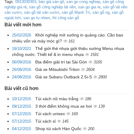
Tags:
0913030303
,
báo giá sàn gỗ
,
san go cong nghiep
,
sàn gỗ công
nghiệp giá rẻ
,
sàn gỗ công nghiệp lát nền
,
san go gia re
,
sàn gỗ lát nền
sân vườn
,
sàn gỗ lát sân vườn
,
sàn gỗ Mạnh Trí
,
sàn gỗ ng
,
sàn gỗ
ngoài trời
,
san go tu nhien
,
thi công sàn gỗ
Bài viết mới hơn
Khởi nghiệp mở xưởng in quảng cáo: Cần bao
25/02/2026
nhiêu vốn và máy móc gì?
161
Thế giới thẻ nhựa giới thiệu xưởng Menu nhựa
19/10/2021
chống nước: Thiết kế & in menu nhựa
1591
Địa điểm giải trí tại Sài Gòn
06/09/2016
3165
Giá xe Mitsubishi Triton
26/08/2016
2604
Giá xe Subaru Outback 2.5i-S
24/08/2016
2800
Bài viết cũ hơn
Túi xách nữ màu trắng
10/12/2015
186
3 thời điểm không mua xe hơi
09/12/2015
139
Túi xách unisex
07/12/2015
169
Túi xách sỉ
07/12/2015
145
Shop túi xách Hàn Quốc
04/12/2015
200