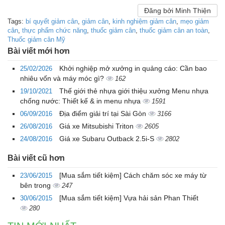
Đăng bởi Minh Thiện
Tags:
bí quyết giảm cân
,
giảm cân
,
kinh nghiệm giảm cân
,
mẹo giảm
cân
,
thực phẩm chức năng
,
thuốc giảm cân
,
thuốc giảm cân an toàn
,
Thuốc giảm cân Mỹ
Bài viết mới hơn
Khởi nghiệp mở xưởng in quảng cáo: Cần bao
25/02/2026
nhiêu vốn và máy móc gì?
162
Thế giới thẻ nhựa giới thiệu xưởng Menu nhựa
19/10/2021
chống nước: Thiết kế & in menu nhựa
1591
Địa điểm giải trí tại Sài Gòn
06/09/2016
3166
Giá xe Mitsubishi Triton
26/08/2016
2605
Giá xe Subaru Outback 2.5i-S
24/08/2016
2802
Bài viết cũ hơn
[Mua sắm tiết kiệm] Cách chăm sóc xe máy từ
23/06/2015
bên trong
247
[Mua sắm tiết kiệm] Vựa hải sản Phan Thiết
30/06/2015
280