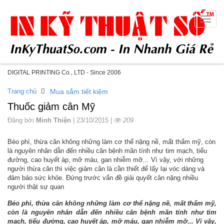
Toggle
naviga
DIGITAL PRINTING Co., LTD - Since 2006
Trang chủ
Mua sắm tiết kiệm
Thuốc giảm cân Mỹ
Đăng bởi
Minh Thiện
| 23/10/2015 |
209
Béo phì, thừa cân không những làm cơ thể nặng nề, mất thẩm mỹ, còn
là nguyên nhân dẫn đến nhiều căn bệnh mãn tính như tim mạch, tiểu
đường, cao huyết áp, mỡ máu, gan nhiễm mỡ... Vì vậy, với những
người thừa cân thì việc giảm cân là cần thiết để lấy lại vóc dáng và
đảm bảo sức khỏe. Đứng trước vấn đề giải quyết cân nặng nhiều
người thật sự quan
Béo phì, thừa cân không những làm cơ thể nặng nề, mất thẩm mỹ,
còn là nguyên nhân dẫn đến nhiều căn bệnh mãn tính như tim
mạch, tiểu đường, cao huyết áp, mỡ máu, gan nhiễm mỡ... Vì vậy,