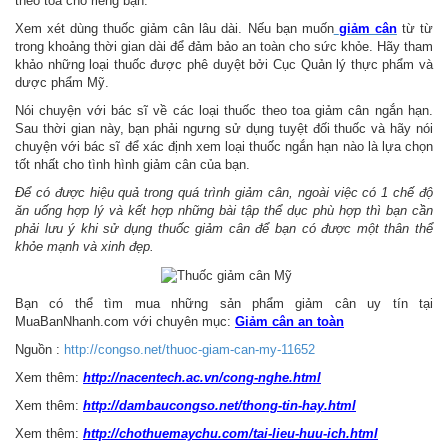
theo toa cho riêng bạn.
Xem xét dùng thuốc giảm cân lâu dài. Nếu bạn muốn
giảm cân
từ từ
trong khoảng thời gian dài để đảm bảo an toàn cho sức khỏe. Hãy tham
khảo những loại thuốc được phê duyệt bởi Cục Quản lý thực phẩm và
dược phẩm Mỹ.
Nói chuyện với bác sĩ về các loại thuốc theo toa giảm cân ngắn hạn.
Sau thời gian này, bạn phải ngưng sử dụng tuyệt đối thuốc và hãy nói
chuyện với bác sĩ để xác định xem loại thuốc ngắn hạn nào là lựa chọn
tốt nhất cho tình hình giảm cân của bạn.
Để có được hiệu quả trong quá trình giảm cân, ngoài việc có 1 chế độ
ăn uống hợp lý và kết hợp những bài tập thể dục phù hợp thì bạn cần
phải lưu ý khi sử dụng thuốc giảm cân để bạn có được một thân thể
khỏe mạnh và xinh đẹp.
Bạn có thể tìm mua những sản phẩm giảm cân uy tín tại
MuaBanNhanh.com với chuyên mục:
Giảm cân an toàn
Nguồn :
http://congso.net/thuoc-giam-can-my-11652
Xem thêm:
http://nacentech.ac.vn/cong-nghe.html
Xem thêm:
http://dambaucongso.net/thong-tin-hay.html
Xem thêm:
http://chothuemaychu.com/tai-lieu-huu-ich.html