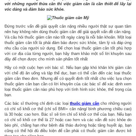
với những người thừa cân thì việc giảm cân là cần thiết để lấy lại
vóc dáng và đảm bảo sức khỏe.
Đứng trước vấn đề giải quyết cân nặng nhiều người thật sự quan tâm
nên hay không nên dùng thuốc giảm cân để giải quyết vấn đề cân nặng.
Và câu hỏi thuốc giảm cân nào tốt ngày càng là nỗi băn khoăn. Một loại
thuốc giảm cân tốt là phải đảm bảo được sức khỏe, tâm lý và đáp ứng
nhu cầu của người sử dụng. Để chọn loại thuốc giảm cân tốt phù hợp
với cơ địa của từng người, bạn hãy tham khảo một số lời khuyên sau
đây để chọn được cho mình sản phẩm tốt nhất
Hãy có một cuộc hẹn với bác sĩ. Nếu bạn gặp khó khăn khi giảm cân
với chế độ ăn uống và tập thể dục, bạn có thể cần đến các loại thuốc
giảm cân theo đơn. Nhưng để có quyết định tốt nhất cho việc lựa chọn
thuốc giảm cân bạn cần có lời khuyên của các bác sĩ để xác định xem
loại thuốc giảm cân nào phù hợp với tình hình sức khỏe, thể trọng của
bạn.
Các bác sĩ thường chỉ định các loại
thuốc giảm cân
cho những người
có chỉ số khối cơ thể (chỉ số BMI= cân nặng/ bình phương chiều cao)
là 30 hoặc cao hơn. Bác sĩ sẽ tìm chỉ số khối cơ thể của bạn. Nếu bạn
có chỉ số khối cơ thể là 27 hoặc cao hơn và các vấn đề sức khỏe do
béo phì, chẳng hạn như bệnh đái tháo đường hoặc tăng huyết áp, bạn
cũng có thể hội đủ điều kiện để cần phải có thuốc giảm cân được kê