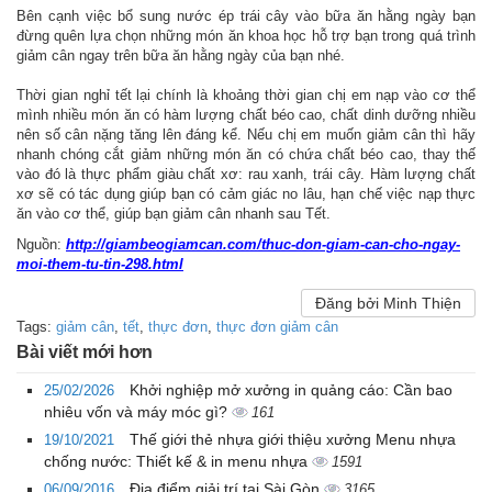
Bên cạnh việc bổ sung nước ép trái cây vào bữa ăn hằng ngày bạn
đừng quên lựa chọn những món ăn khoa học hỗ trợ bạn trong quá trình
giảm cân ngay trên bữa ăn hằng ngày của bạn nhé.
Thời gian nghỉ tết lại chính là khoảng thời gian chị em nạp vào cơ thể
mình nhiều món ăn có hàm lượng chất béo cao, chất dinh dưỡng nhiều
nên số cân nặng tăng lên đáng kể. Nếu chị em muốn giảm cân thì hãy
nhanh chóng cắt giảm những món ăn có chứa chất béo cao, thay thế
vào đó là thực phẩm giàu chất xơ: rau xanh, trái cây. Hàm lượng chất
xơ sẽ có tác dụng giúp bạn có cảm giác no lâu, hạn chế việc nạp thực
ăn vào cơ thể, giúp bạn giảm cân nhanh sau Tết.
Nguồn:
http://giambeogiamcan.com/thuc-don-giam-can-cho-ngay-
moi-them-tu-tin-298.html
Đăng bởi Minh Thiện
Tags:
giảm cân
,
tết
,
thực đơn
,
thực đơn giảm cân
Bài viết mới hơn
Khởi nghiệp mở xưởng in quảng cáo: Cần bao
25/02/2026
nhiêu vốn và máy móc gì?
161
Thế giới thẻ nhựa giới thiệu xưởng Menu nhựa
19/10/2021
chống nước: Thiết kế & in menu nhựa
1591
Địa điểm giải trí tại Sài Gòn
06/09/2016
3165