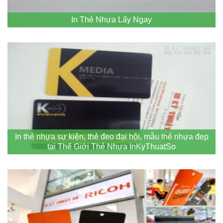
In Thẻ Nhựa Lấy Ngay
In thẻ nhựa sự kiện, thẻ đeo đại hội, mẫu thẻ nhựa đẹp
tại Thế Giới Thẻ Nhựa InKyThuatSo