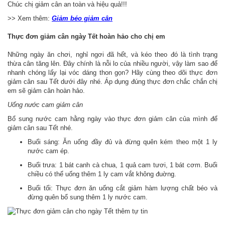
Chúc chị giảm cân an toàn và hiệu quả!!!
>> Xem thêm:
Giảm béo giảm cân
Thực đơn giảm cân ngày Tết hoàn hảo cho chị em
Những ngày ăn chơi, nghỉ ngơi đã hết, và kéo theo đó là tình trạng
thừa cân tăng lên. Đây chính là nỗi lo của nhiều người, vậy làm sao để
nhanh chóng lấy lại vóc dáng thon gọn? Hãy cùng theo dõi thực đơn
giảm cân sau Tết dưới đây nhé. Áp dụng đúng thực đơn chắc chắn chị
em sẽ giảm cân hoàn hảo.
Uống nước cam giảm cân
Bổ sung nước cam hằng ngày vào thực đơn giảm cân của mình để
giảm cân sau Tết nhé.
Buổi sáng: Ăn uống đầy đủ và đừng quên kém theo một 1 ly
nước cam ép.
Buổi trưa: 1 bát canh cà chua, 1 quả cam tươi, 1 bát cơm. Buổi
chiều có thể uống thêm 1 ly cam vắt không đuờng.
Buổi tối: Thực đơn ăn uống cắt giảm hàm lượng chất béo và
đừng quên bổ sung thêm 1 ly nước cam.