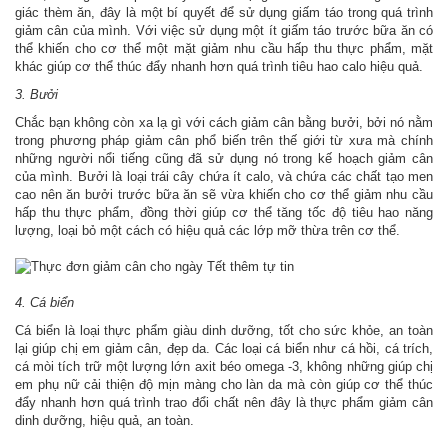
giác thèm ăn, đây là một bí quyết để sử dụng giấm táo trong quá trình
giảm cân của mình. Với việc sử dụng một ít giấm táo trước bữa ăn có
thể khiến cho cơ thể một mặt giảm nhu cầu hấp thu thực phẩm, mặt
khác giúp cơ thể thúc đẩy nhanh hơn quá trình tiêu hao calo hiệu quả.
3. Bưởi
Chắc bạn không còn xa lạ gì với cách giảm cân bằng bưởi, bởi nó nằm
trong phương pháp giảm cân phổ biến trên thế giới từ xưa mà chính
những người nổi tiếng cũng đã sử dụng nó trong kế hoạch giảm cân
của mình. Bưởi là loại trái cây chứa ít calo, và chứa các chất tạo men
cao nên ăn bưởi trước bữa ăn sẽ vừa khiến cho cơ thể giảm nhu cầu
hấp thu thực phẩm, đồng thời giúp cơ thể tăng tốc độ tiêu hao năng
lượng, loại bỏ một cách có hiệu quả các lớp mỡ thừa trên cơ thể.
4. Cá biển
Cá biển là loại thực phẩm giàu dinh dưỡng, tốt cho sức khỏe, an toàn
lại giúp chị em giảm cân, đẹp da. Các loại cá biển như cá hồi, cá trích,
cá mòi tích trữ một lượng lớn axit béo omega -3, không những giúp chị
em phụ nữ cải thiện độ mịn màng cho làn da mà còn giúp cơ thể thúc
đẩy nhanh hơn quá trình trao đổi chất nên đây là thực phẩm giảm cân
dinh dưỡng, hiệu quả, an toàn.