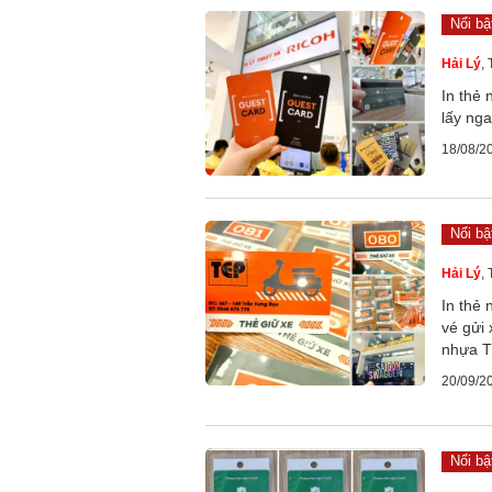
Nổi bậ
Hải Lý
,
In thẻ 
lấy nga
18/08/2
Nổi bậ
Hải Lý
,
In thẻ 
vé gửi 
nhựa 
20/09/2
Nổi bậ