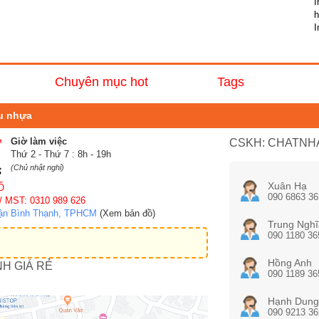
I
I
Chuyên mục hot
Tags
nu nhựa
Giờ làm việc
CSKH: CHATNHA
Thứ 2 - Thứ 7 : 8h - 19h
(Chủ nhật nghỉ)
Xuân Hạ
Ố
090 6863 36
/ MST: 0310 989 626
uận Bình Thạnh, TPHCM
(Xem bản đồ)
Trung Nghĩ
090 1180 36
Hồng Anh
NH GIÁ RẺ
090 1189 36
Hạnh Dung
090 9213 36