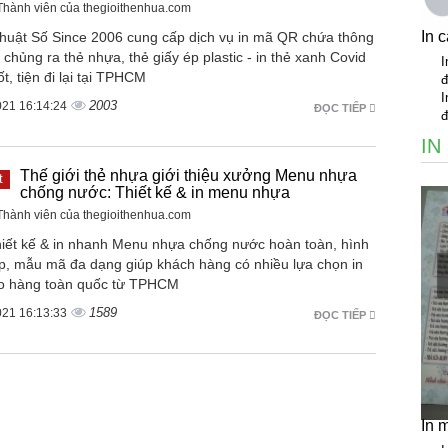
 Thành viên của thegioithenhua.com
In c
Thuật Số Since 2006 cung cấp dịch vụ in mã QR chứa thông
m chủng ra thẻ nhựa, thẻ giấy ép plastic - in thẻ xanh Covid
I
t, tiện đi lại tại TPHCM
đ
I
2003
021 16:14:24
ĐỌC TIẾP
đ
IN
Thế giới thẻ nhựa giới thiệu xưởng Menu nhựa
t
chống nước: Thiết kế & in menu nhựa
 Thành viên của thegioithenhua.com
hiết kế & in nhanh Menu nhựa chống nước hoàn toàn, hình
p, mẫu mã đa dạng giúp khách hàng có nhiều lựa chọn in
ao hàng toàn quốc từ TPHCM
1589
021 16:13:33
ĐỌC TIẾP
In 