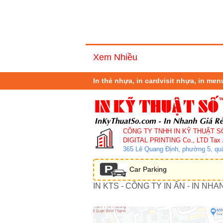
Xem Nhiều
In thẻ nhựa, in cardvisit nhựa, in me
CÔNG TY TNHH IN KỸ THUẬT S
DIGITAL PRINTING Co., LTD
Tax 
365 Lê Quang Định, phường 5, q
Car Parking
IN KTS - CÔNG TY IN ẤN - IN NHA