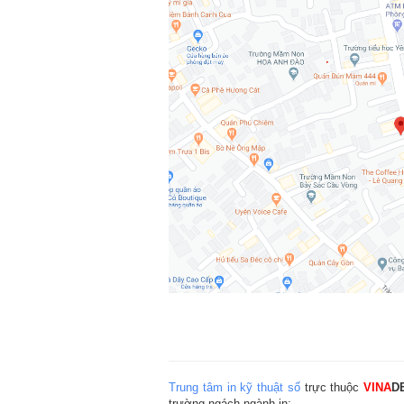
Trung tâm in kỹ thuật số
trực thuộc
VINA
D
trường ngách ngành in: