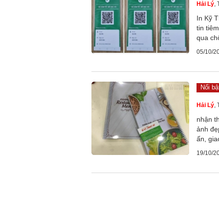
Hải Lý
,
In Kỹ 
tin tiê
qua chố
05/10/2
Nổi bậ
Hải Lý
,
nhận t
ảnh đẹ
ấn, gi
19/10/2