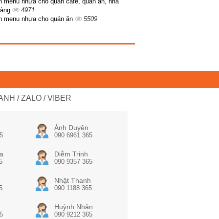
n menu nhựa cho quán café, quán ăn, nhà
hàng
4971
n menu nhựa cho quán ăn
5509
NH / ZALO / VIBER
Ánh Duyên
5
090 6961 365
a
Diễm Trinh
5
090 9357 365
Nhật Thanh
5
090 1188 365
Huỳnh Nhân
5
090 9212 365