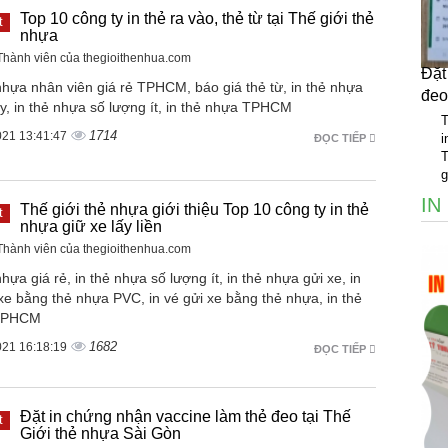
Top 10 công ty in thẻ ra vào, thẻ từ tại Thế giới thẻ
t
nhựa
 Thành viên của thegioithenhua.com
Đặt
nhựa nhân viên giá rẻ TPHCM, báo giá thẻ từ, in thẻ nhựa
đeo
y, in thẻ nhựa số lượng ít, in thẻ nhựa TPHCM
T
1714
021 13:41:47
i
ĐỌC TIẾP
T
g
IN
Thế giới thẻ nhựa giới thiệu Top 10 công ty in thẻ
t
nhựa giữ xe lấy liền
 Thành viên của thegioithenhua.com
nhựa giá rẻ, in thẻ nhựa số lượng ít, in thẻ nhựa gửi xe, in
xe bằng thẻ nhựa PVC, in vé gửi xe bằng thẻ nhựa, in thẻ
TPHCM
1682
021 16:18:19
ĐỌC TIẾP
Đặt in chứng nhận vaccine làm thẻ đeo tại Thế
t
Giới thẻ nhựa Sài Gòn