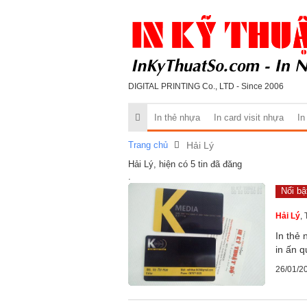
DIGITAL PRINTING Co., LTD - Since 2006
In thẻ nhựa
In card visit nhựa
In
Trang chủ
Hải Lý
Hải Lý, hiện có 5 tin đã đăng
.
Nổi bậ
Hải Lý
,
In thẻ 
in ấn q
26/01/2