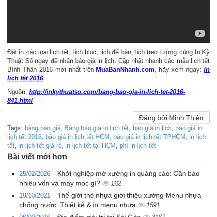
Đặt in các loại lịch tết, lịch bloc, lịch để bàn, lịch treo tường cùng In Kỹ
Thuật Số ngay để nhận báo giá in lịch. Cập nhật nhanh các mẫu lịch tết
Bính Thân 2016 mới nhất trên
MuaBanNhanh.com
, hãy xem ngay:
In
lịch tết 2016
Nguồn:
http://inkythuatso.com/bang-bao-gia-in-lich-tet-2016-
841.html
Đăng bởi Minh Thiện
Tags:
bảng báo giá
,
Bảng báo giá in lịch tết
,
báo giá in lịch
,
báo giá in
lịch tết 2016
,
báo giá in lịch tết HCM
,
báo giá in lịch tết TPHCM
,
in lịch
tết
,
in lịch tết giá rẻ
,
in lịch tết tại HCM
,
phí in lịch tết
Bài viết mới hơn
Khởi nghiệp mở xưởng in quảng cáo: Cần bao
25/02/2026
nhiêu vốn và máy móc gì?
162
Thế giới thẻ nhựa giới thiệu xưởng Menu nhựa
19/10/2021
chống nước: Thiết kế & in menu nhựa
1591
Địa điểm giải trí tại Sài Gòn