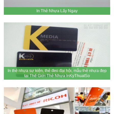
In Thẻ Nhựa Lấy Ngay
In thẻ nhựa sự kiện, thẻ đeo đại hội, mẫu thẻ nhựa đẹp
tại Thế Giới Thẻ Nhựa InKyThuatSo