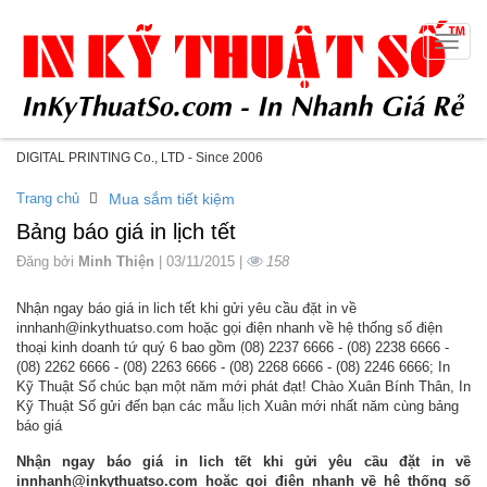
Toggle
naviga
DIGITAL PRINTING Co., LTD - Since 2006
Trang chủ
Mua sắm tiết kiệm
Bảng báo giá in lịch tết
Đăng bởi
Minh Thiện
| 03/11/2015 |
158
Nhận ngay báo giá in lich tết khi gửi yêu cầu đặt in về
innhanh@inkythuatso.com hoặc gọi điện nhanh về hệ thống số điện
thoại kinh doanh tứ quý 6 bao gồm (08) 2237 6666 - (08) 2238 6666 -
(08) 2262 6666 - (08) 2263 6666 - (08) 2268 6666 - (08) 2246 6666; In
Kỹ Thuật Số chúc bạn một năm mới phát đạt! Chào Xuân Bính Thân, In
Kỹ Thuật Số gửi đến bạn các mẫu lịch Xuân mới nhất năm cùng bảng
báo giá
Nhận ngay báo giá in lich tết khi gửi yêu cầu đặt in về
innhanh@inkythuatso.com hoặc gọi điện nhanh về hệ thống số