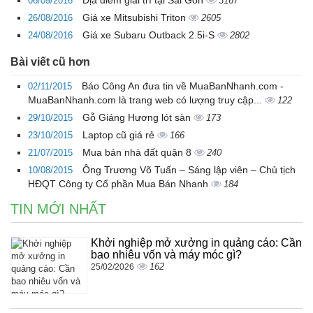
06/09/2016
3167
Giá xe Mitsubishi Triton
26/08/2016
2605
Giá xe Subaru Outback 2.5i-S
24/08/2016
2802
Bài viết cũ hơn
Báo Công An đưa tin về MuaBanNhanh.com -
02/11/2015
MuaBanNhanh.com là trang web có lượng truy cập...
122
Gỗ Giáng Hương lót sàn
29/10/2015
173
Laptop cũ giá rẻ
23/10/2015
166
Mua bán nhà đất quận 8
21/07/2015
240
Ông Trương Võ Tuấn – Sáng lập viên – Chủ tịch
10/08/2015
HĐQT Công ty Cổ phần Mua Bán Nhanh
184
TIN MỚI NHẤT
Khởi nghiệp mở xưởng in quảng cáo: Cần
bao nhiêu vốn và máy móc gì?
162
25/02/2026