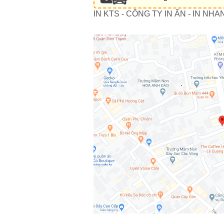
IN KTS - CÔNG TY IN ẤN - IN NHA