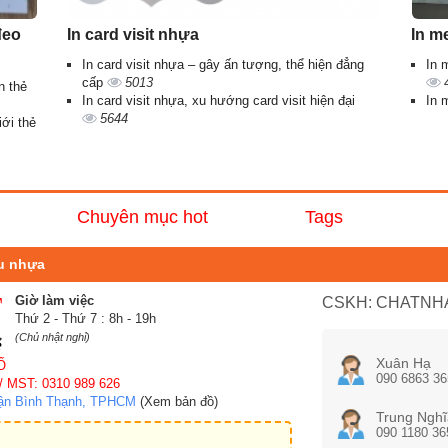
đeo
In card visit nhựa
In m
In card visit nhựa – gây ấn tượng, thể hiện đẳng
In 
cấp
5013
n thẻ
In card visit nhựa, xu hướng card visit hiện đại
In 
5644
iới thẻ
Chuyên mục hot
Tags
nu nhựa
Giờ làm việc
CSKH: CHATNHA
Thứ 2 - Thứ 7 : 8h - 19h
(Chủ nhật nghỉ)
Xuân Hạ
Ố
090 6863 36
/ MST: 0310 989 626
uận Bình Thạnh, TPHCM
(Xem bản đồ)
Trung Nghĩ
090 1180 36