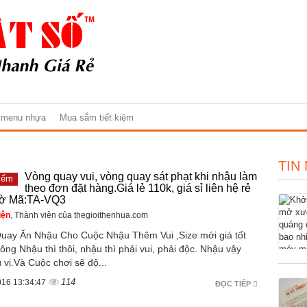
 menu nhựa
Mua sắm tiết kiệm
TIN
Vòng quay vui, vòng quay sát phạt khi nhậu làm
iểm
theo đơn đặt hàng.Giá lẻ 110k, giá sỉ liên hệ rẻ
gờ Mã:TA-VQ3
iện
, Thành viên của thegioithenhua.com
uay Ăn Nhậu Cho Cuộc Nhậu Thêm Vui ,Size mới giá tốt
ng Nhậu thì thôi, nhậu thì phải vui, phải độc. Nhậu vậy
 vị.Và Cuộc chơi sẽ độ...
114
016 13:34:47
ĐỌC TIẾP