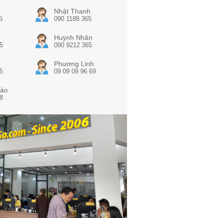
Nhật Thanh
5
090 1188 365
Huỳnh Nhân
5
090 9212 365
Phương Linh
5
09 09 09 96 69
ảo
8