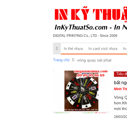
DIGITAL PRINTING Co., LTD - Since 2006
In thẻ nhựa
In card visit nhựa
In
Trang chủ
vòng quay sát phạt
.
Tiêu đ
bất n
Minh Th
Vòng Q
hơn.Khô
mới thú
28/03/2