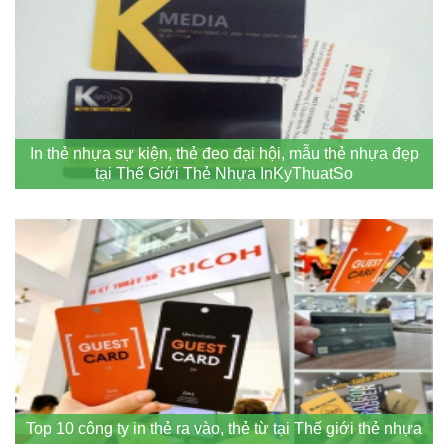
In thẻ nhựa sự kiện, thẻ đeo đại hội, mẫu thẻ nhựa đẹp
tại Thế Giới Thẻ Nhựa InKyThuatSo
Top 10 công ty in thẻ ra vào, thẻ từ tại Thế giới thẻ nhựa