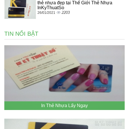
thẻ nhựa đẹp tại Thế Giới Thẻ Nhựa
InKyThuatSo
2203
26/01/2021
TIN NỔI BẬT
In Thẻ Nhựa Lấy Ngay