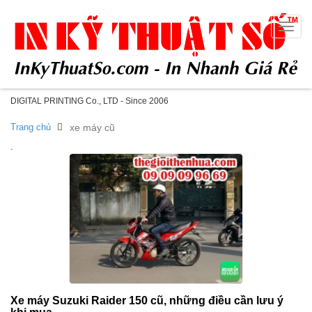
Toggle
naviga
DIGITAL PRINTING Co., LTD - Since 2006
Trang chủ
xe máy cũ
.
Xe máy Suzuki Raider 150 cũ, những điều cần lưu ý